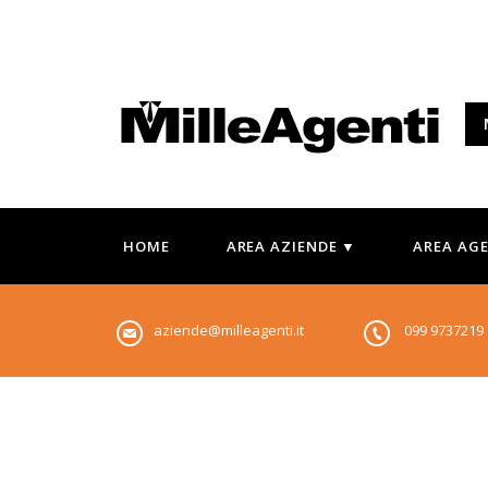
HOME
AREA AZIENDE ▼
AREA AG
aziende@milleagenti.it
099 973721