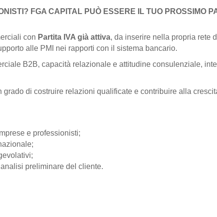
ONISTI? FGA CAPITAL PUÒ ESSERE IL TUO PROSSIMO P
erciali con
Partita IVA già attiva
, da inserire nella propria rete 
pporto alle PMI nei rapporti con il sistema bancario.
iale B2B, capacità relazionale e attitudine consulenziale, inte
rado di costruire relazioni qualificate e contribuire alla crescita
mprese e professionisti;
o nazionale;
gevolativi;
analisi preliminare del cliente.