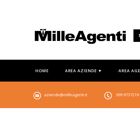
HOME
AREA AZIENDE ▼
AREA AG
aziende@milleagenti.it
099 973721