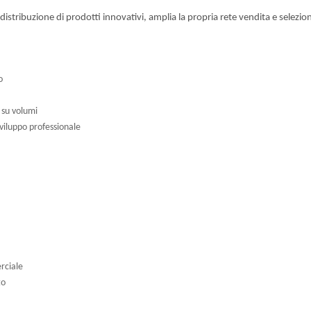
 distribuzione di prodotti innovativi, amplia la propria rete vendita e selez
o
s su volumi
sviluppo professionale
rciale
to