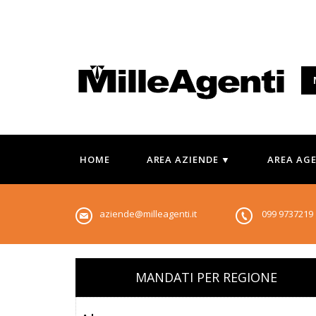
HOME
AREA AZIENDE ▼
AREA AG
aziende@milleagenti.it
099 973721
MANDATI PER REGIONE