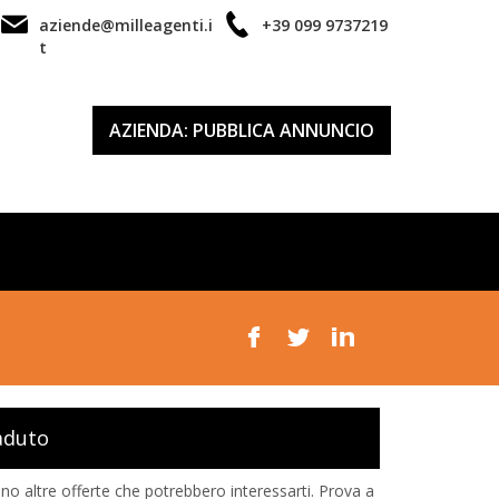
aziende@milleagenti.i
+39 099 9737219
t
AZIENDA: PUBBLICA ANNUNCIO
aduto
o altre offerte che potrebbero interessarti. Prova a