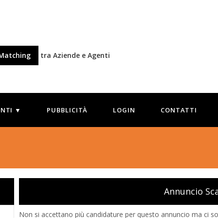
Matching
tra Aziende e Agenti
ENTI ▼
PUBBLICITÀ
LOGIN
CONTATTI
9
Annuncio Sc
Non si accettano più candidature per questo annuncio ma ci son