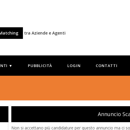
Matching
tra Aziende e Agenti
ENTI ▼
PUBBLICITÀ
LOGIN
CONTATTI
9
Annuncio Sc
Non si accettano più candidature per questo annuncio ma ci son