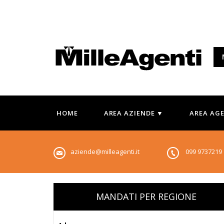
HOME
AREA AZIENDE ▼
AREA AG
aziende@milleagenti.it
099 973721
MANDATI PER REGIONE